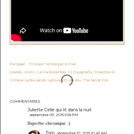
Partager
Envoyer l'article par e-mail
Libellés :
Atom
Carina Rozenfeld
CJ Daugherty
Collection R
Critique
Le feu secret
Lecture VO
Review
The Secret Fire
COMMENTAIRES
Juliette Celle qui lit dans la nuit
septembre 09, 2015 5:56 PM
Superbe chronique. ;)
Tom
septembre 10, 2015 10:47 AM