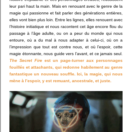
leur pari haut la main. Mais en renouant avec le genre de la
magie qui passionne et fait parler des générations entières,
elles vont bien plus loin. Entre les lignes, elles renouent avec
l’histoire initiatique et nous racontent cet âge encore flou du
passage à l’âge adulte, ou on a peur du monde qui nous
entoure, où a du mal à nous adapter à celui-ci, où on a
l’impression que tout est contre nous, et où l’espoir, cette
magie étonnante, nous guide vers l’avant, et ce jamais seul.
The Secret Fire
est un page-turner aux personnages
fouillés et attachants, qui redonne habilement au genre
fantastique un nouveau souffle. Ici, la magie, qui nous
mène à l’espoir, y est remuant, ancestrale, et juste.