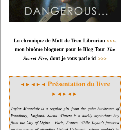
La chronique de Matt de Teen Librarian
>>>
,
mon binôme blogueur pour le Blog Tour
The
, dont je vous parle ici
>>>
Secret Fire
Présentation du livre
◄►◄►◄
►◄►◄►
Taylor Montclair is a regular girl from the quiet backwater of
Woodbury, England. Sacha Winters is a darkly mysterious boy
from the City of Lights – Paris, France. While Taylor's focussed
on her dream of attending Oxford University, school couldn't be