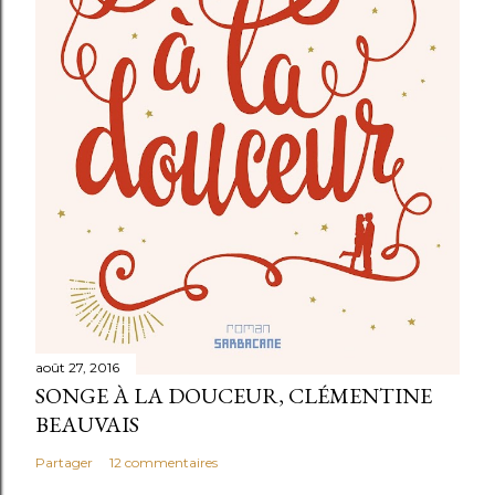
n
t
a
i
r
e
août 27, 2016
SONGE À LA DOUCEUR, CLÉMENTINE
BEAUVAIS
Partager
12 commentaires