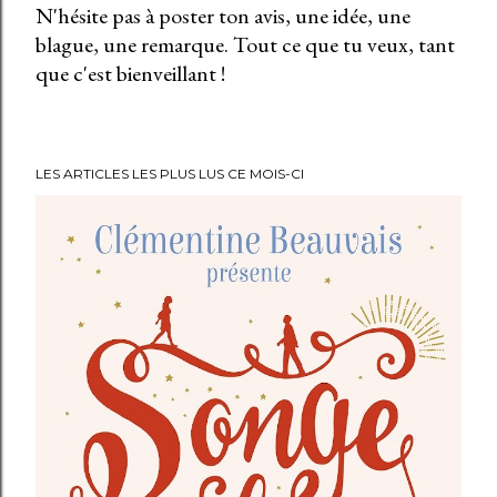
N'hésite pas à poster ton avis, une idée, une
n
blague, une remarque. Tout ce que tu veux, tant
r
que c'est bienveillant !
e
g
i
s
LES ARTICLES LES PLUS LUS CE MOIS-CI
t
r
e
r
u
n
c
o
m
m
e