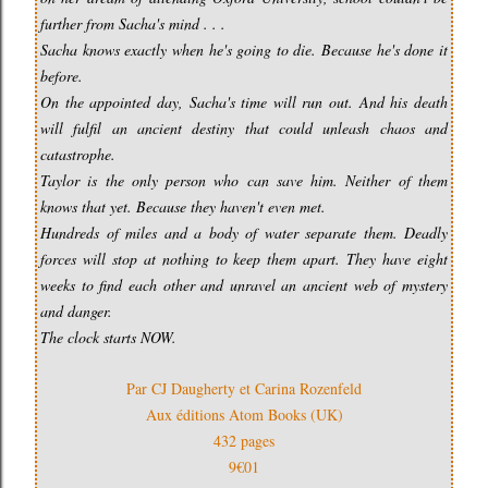
further from Sacha's mind . . .
Sacha knows exactly when he's going to die. Because he's done it
before.
On the appointed day, Sacha's time will run out. And his death
will fulfil an ancient destiny that could unleash chaos and
catastrophe.
Taylor is the only person who can save him. Neither of them
knows that yet. Because they haven't even met.
Hundreds of miles and a body of water separate them. Deadly
forces will stop at nothing to keep them apart. They have eight
weeks to find each other and unravel an ancient web of mystery
and danger.
The clock starts NOW.
Par CJ Daugherty et Carina Rozenfeld
Aux éditions Atom Books (UK)
432 pages
9€01