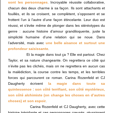
sont les personnages
. Incroyable réussite collaborative,
chacun des deux charme à sa façon. Ils sont attachants et
fouillés, et ils se croisent, se complètent, s’opposent et se
frottent l’un à l’autre d’une façon étincelante. Leur duo est
réussi, et s’évite même de plonger dans les stéréotypes du
genre : aucune histoire d’amour grandiloquente, juste la
simplicité humaine d’une relation qui se noue. Dans
l’adversité, mais avec
une belle aisance et surtout une
profondeur saisissante
.
Et la magie dans tout ça ? Elle est partout. Chez
Taylor, et sa nature changeante. On regrettera ce côté qui
n’évite pas les clichés, mais on ne regrettera en aucun cas
la malédiction, la course contre les temps, et les terribles
forces qui parcourent ce roman. Carina Rozenfeld et CJ
Daugherty écrivent
la magie dans toute sa
quintessence : son côté terrifiant, son côté mystérieux,
son côté alchimiste (on change les choses en d’autres
choses) et son espoir
.
Carina Rozenfeld et CJ Daugherty, avec cette
histoire trépidante et ces personnages creusés, réussissent