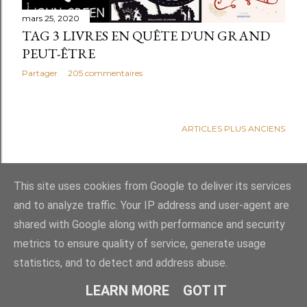
e
mars 25, 2020
s
TAG 3 LIVRES EN QUÊTE D'UN GRAND
PEUT-ÊTRE
Partager
205 commentaires
ARTICLES PLUS ANCIENS
This site uses cookies from Google to deliver its services
and to analyze traffic. Your IP address and user-agent are
shared with Google along with performance and security
Fourni par Blogger
metrics to ensure quality of service, generate usage
statistics, and to detect and address abuse.
Tous droits réservés Tom Lévêque
LEARN MORE
GOT IT