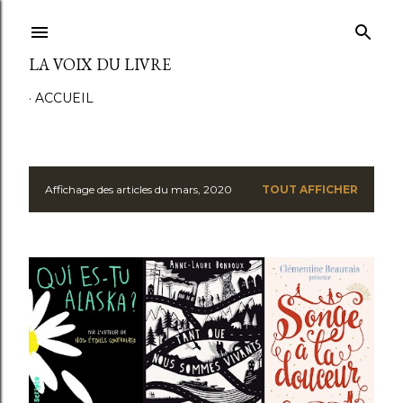
Accéder au contenu principal
LA VOIX DU LIVRE
ACCUEIL
Affichage des articles du mars, 2020
TOUT AFFICHER
A
r
t
i
c
l