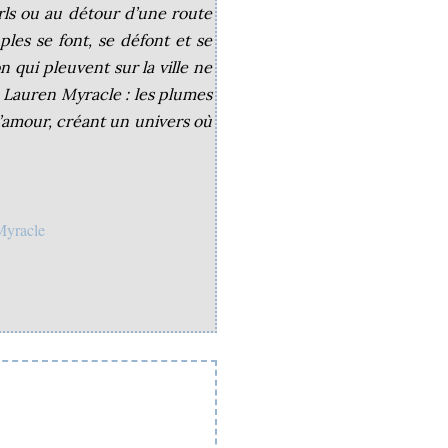
rls ou au détour d’une route
ples se font, se défont et se
 qui pleuvent sur la ville ne
 Lauren Myracle : les plumes
 d’amour, créant un univers où
Myracle