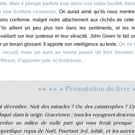
ôle. Mais il plonge parfois trop dans une vaine facilité, da
 une écriture convenue.
On aurait aimé qu’ils nous montr
ins conforme, malgré notre attachement aux clichés de cette 
’ils aillent un peu plus loin dans les sentiments, et les 
availlant sur leur justesse et leur véracité. John Green le fai
r un terrain glissant. Il apporte son intelligence au texte.
On ne 
 recueil, mais on aura au moins passé un bon moment :
ffisant, d’apporter joie, et tendresse.
Présentation du livre
◄►◄►◄
4 décembre. Nuit des miracles ? Ou des catastrophes ? Une
loqué dans la neige. Gracetown : tous les voyageurs desce
erdue au milieu de nulle part qui vous ferait presque r
oporifique repas de Noël. Pourtant Jed, Jubilé, et les autres