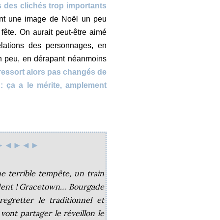
ns des clichés trop importants
ent une image de Noël un peu
fête. On aurait peut-être aimé
relations des personnages, en
t un peu, en dérapant néanmoins
ressort alors pas changés de
 ça a le mérite, amplement
►◄►◄►
 terrible tempête, un train
ndent ! Gracetown… Bourgade
egretter le traditionnel et
 vont partager le réveillon le