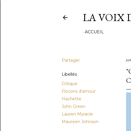
LA VOIX 
ACCUEIL
Partager
jui
"
Libellés
C
Critique
Flocons d'amour
Hachette
John Green
Lauren Myracle
Maureen Johnson