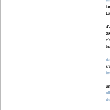
lo
ta
La
d
da
c’
tr
da
s’
in
un
al
de