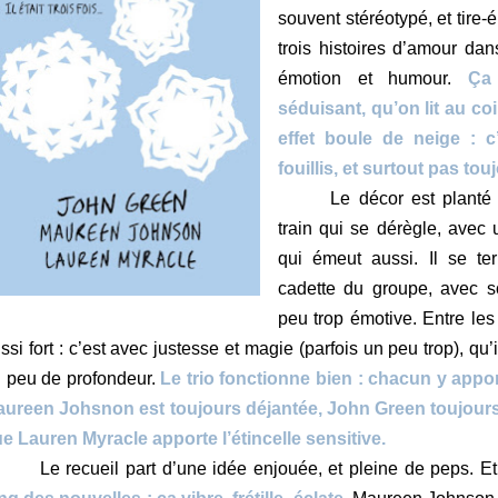
souvent stéréotypé, et tire-
trois histoires d’amour da
émotion et humour.
Ça
séduisant, qu’on lit au coi
effet boule de neige : c
fouillis, et surtout pas tou
Le décor est plant
train qui se dérègle, avec
qui émeut aussi. Il se te
cadette du groupe, avec s
peu trop émotive. Entre le
ssi fort : c’est avec justesse et magie (parfois un peu trop), qu’i
 peu de profondeur.
Le trio fonctionne bien : chacun y appor
ureen Johsnon est toujours déjantée, John Green toujours 
e Lauren Myracle apporte l’étincelle sensitive.
Le recueil part d’une idée enjouée, et pleine de peps. E