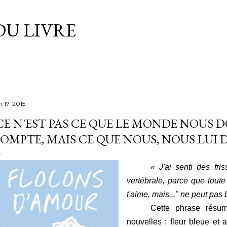
Accéder au contenu principal
DU LIVRE
n 17, 2015
CE N'EST PAS CE QUE LE MONDE NOUS 
OMPTE, MAIS CE QUE NOUS, NOUS LUI
« J'ai senti des fri
vertébrale, parce que tout
t'aime, mais..." ne peut pas b
Cette phrase résum
nouvelles : fleur bleue et 