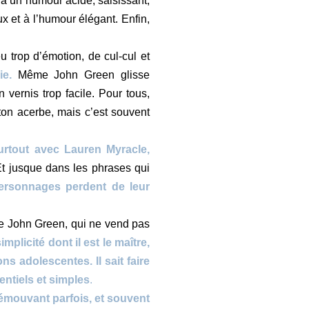
 un humour acide, saisissant,
 et à l’humour élégant. Enfin,
u trop d’émotion, de cul-cul et
ie.
Même John Green glisse
vernis trop facile. Pour tous,
 ton acerbe, mais c’est souvent
rtout avec Lauren Myracle,
Et jusque dans les phrases qui
ersonnages perdent de leur
de John Green, qui ne vend pas
simplicité dont il est le maître,
ns adolescentes. Il sait faire
entiels et simples
.
 émouvant parfois, et souvent