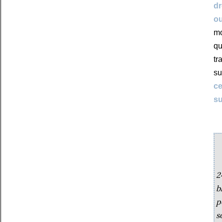
dr
ou
mo
qu
tr
su
ce
su
2
b
p
s