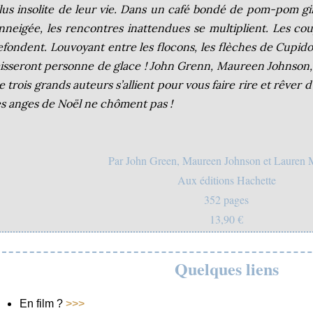
lus insolite de leur vie. Dans un café bondé de pom-pom gi
nneigée, les rencontres inattendues se multiplient. Les cou
efondent. Louvoyant entre les flocons, les flèches de Cupidon
aisseront personne de glace ! John Grenn, Maureen Johnson,
e trois grands auteurs s’allient pour vous faire rire et rêver
es anges de Noël ne chôment pas !
Par John Green, Maureen Johnson et Lauren 
Aux éditions Hachette
352 pages
13,90 €
Quelques liens
En film ?
>>>