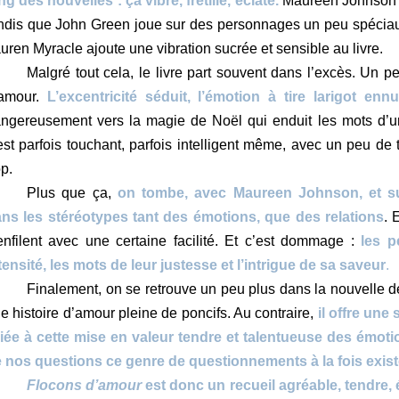
ng des nouvelles : ça vibre, frétille, éclate.
Maureen Johnson a
ndis que John Green joue sur des personnages un peu spéciaux
uren Myracle ajoute une vibration sucrée et sensible au livre.
Malgré tout cela, le livre part souvent dans l’excès. Un pe
’amour.
L’excentricité séduit, l’émotion à tire larigot ennu
ngereusement vers la magie de Noël qui enduit les mots d’un 
est parfois touchant, parfois intelligent même, avec un peu de
op.
Plus que ça,
on tombe, avec Maureen Johnson, et su
ns les stéréotypes tant des émotions, que des relations
. 
enfilent avec une certaine facilité. Et c’est dommage :
les p
tensité, les mots de leur justesse et l’intrigue de sa saveur
.
Finalement, on se retrouve un peu plus dans la nouvelle 
e histoire d’amour pleine de poncifs. Au contraire,
il offre une 
liée à cette mise en valeur tendre et talentueuse des émotio
 nos questions ce genre de questionnements à la fois exist
Flocons d’amour
est donc un recueil agréable, tendre,