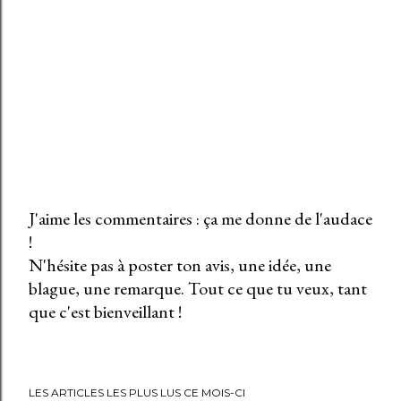
J'aime les commentaires : ça me donne de l'audace
!
E
N'hésite pas à poster ton avis, une idée, une
n
blague, une remarque. Tout ce que tu veux, tant
r
que c'est bienveillant !
e
g
i
s
LES ARTICLES LES PLUS LUS CE MOIS-CI