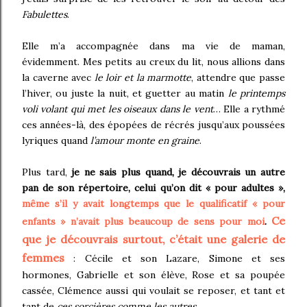
Fabulettes
.
Elle m’a accompagnée dans ma vie de maman,
évidemment. Mes petits au creux du lit, nous allions dans
la caverne avec
le loir et la marmotte
, attendre que passe
l’hiver, ou juste la nuit, et guetter au matin
le printemps
voli volant qui met les oiseaux dans le vent
… Elle a rythmé
ces années-là, des épopées de récrés jusqu’aux poussées
lyriques quand
l’amour monte en graine
.
Plus tard,
je ne sais plus quand, je découvrais un autre
pan de son répertoire, celui qu’on dit « pour adultes »,
même s’il y avait longtemps que le qualificatif « pour
Ce
enfants » n’avait plus beaucoup de sens pour moi
.
que je découvrais surtout, c’était une galerie de
femmes
: Cécile et son Lazare, Simone et ses
hormones, Gabrielle et son élève, Rose et sa poupée
cassée, Clémence aussi qui voulait se reposer, et tant et
tant de
ces sorcières comme les autres
.