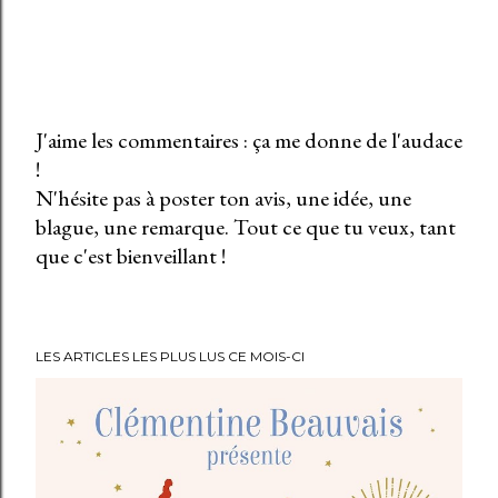
J'aime les commentaires : ça me donne de l'audace
!
E
N'hésite pas à poster ton avis, une idée, une
n
blague, une remarque. Tout ce que tu veux, tant
r
que c'est bienveillant !
e
g
i
s
LES ARTICLES LES PLUS LUS CE MOIS-CI
t
r
e
r
u