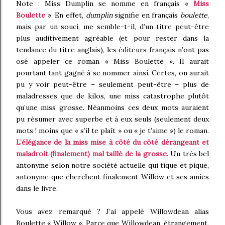
Note : Miss Dumplin se nomme en français «
Miss
Boulette
». En effet,
dumplin
signifie en français
boulette
,
mais par un souci, me semble-t-il, d’un titre peut-être
plus auditivement agréable (et pour rester dans la
tendance du titre anglais), les éditeurs français n’ont pas
osé appeler ce roman « Miss Boulette ». Il aurait
pourtant tant gagné à se nommer ainsi. Certes, on aurait
pu y voir peut-être – seulement peut-être – plus de
maladresses que de kilos, une miss catastrophe plutôt
qu’une miss grosse. Néanmoins ces deux mots auraient
pu résumer avec superbe et à eux seuls (seulement deux
mots ! moins que « s’il te plaît » ou « je t’aime ») le roman.
L’élégance de la miss mise à côté du côté dérangeant et
maladroit (finalement) mal taillé de la grosse.
Un très bel
antonyme selon notre société actuelle qui tique et pique,
antonyme que cherchent finalement Willow et ses amies
dans le livre.
Vous avez remarqué ? J’ai appelé Willowdean alias
Boulette « Willow ». Parce que Willowdean, étrangement,