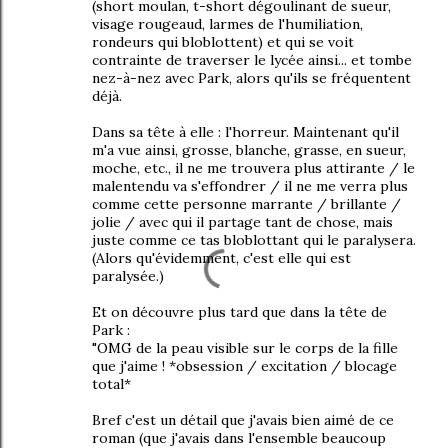
(short moulan, t-short dégoulinant de sueur,
visage rougeaud, larmes de l'humiliation,
rondeurs qui bloblottent) et qui se voit
contrainte de traverser le lycée ainsi... et tombe
nez-à-nez avec Park, alors qu'ils se fréquentent
déjà.
Dans sa tête à elle : l'horreur. Maintenant qu'il
m'a vue ainsi, grosse, blanche, grasse, en sueur,
moche, etc., il ne me trouvera plus attirante / le
malentendu va s'effondrer / il ne me verra plus
comme cette personne marrante / brillante /
jolie / avec qui il partage tant de chose, mais
juste comme ce tas bloblottant qui le paralysera.
(Alors qu'évidemment, c'est elle qui est
paralysée.)
Et on découvre plus tard que dans la tête de
Park :
"OMG de la peau visible sur le corps de la fille
que j'aime ! *obsession / excitation / blocage
total*
Bref c'est un détail que j'avais bien aimé de ce
roman (que j'avais dans l'ensemble beaucoup