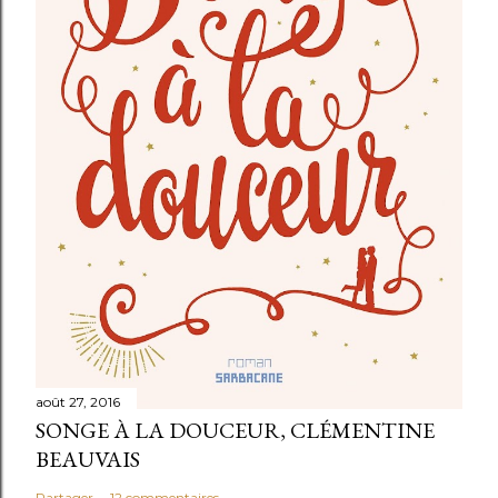
e
n
t
a
i
r
e
août 27, 2016
SONGE À LA DOUCEUR, CLÉMENTINE
BEAUVAIS
Partager
12 commentaires