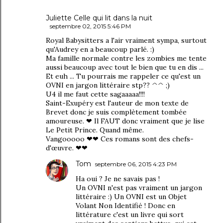
Juliette Celle qui lit dans la nuit
septembre 02, 2015 5:46 PM
Royal Babysitters a l'air vraiment sympa, surtout
qu'Audrey en a beaucoup parlé. :)
Ma famille normale contre les zombies me tente
aussi beaucoup avec tout le bien que tu en dis ...
Et euh ... Tu pourrais me rappeler ce qu'est un
OVNI en jargon littéraire stp?? ^^ ;)
U4 il me faut cette sagaaaaa!!!!
Saint-Exupéry est l'auteur de mon texte de
Brevet donc je suis complètement tombée
amoureuse. ❤ Il FAUT donc vraiment que je lise
Le Petit Prince. Quand même.
Vangooooo ❤❤ Ces romans sont des chefs-
d'œuvre. ❤❤
Tom
septembre 06, 2015 4:23 PM
Ha oui ? Je ne savais pas !
Un OVNI n'est pas vraiment un jargon
littéraire :) Un OVNI est un Objet
Volant Non Identifié ! Donc en
littérature c'est un livre qui sort