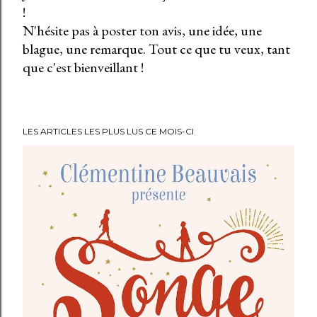
!
E
N'hésite pas à poster ton avis, une idée, une
n
blague, une remarque. Tout ce que tu veux, tant
r
que c'est bienveillant !
e
g
i
s
LES ARTICLES LES PLUS LUS CE MOIS-CI
t
r
e
r
u
n
c
o
m
m