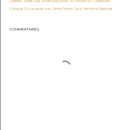
Libellés :
Actes Sud
Actes sud junior
Au moins un
Collection
Critique
D'une seule voix
Irène Cohen-Jaca
Semaine Spéciale
COMMENTAIRES