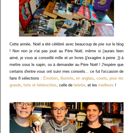
Cette année, Noël a été célébré avec beaucoup de joie sur le blog
! Non non je n'ai pas joué au Père Noël, même si j'aurais bien
aimé, je vous ai conseillé mille et un livres (j'exagère à peine ;)) à
mettre sous le sapin, ou à demander au Père Noël ! J'espère que
certains d'entre vous ont suivi mes conseils... ce fut l'occasion de
faire 8 sélections :
Émotion
,
illustrés
,
en anglais
,
courts
,
pour les
grands
,
forts et hétéroclites
, celle de
belette
, et les
meilleurs
!