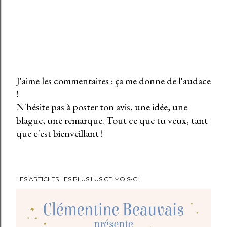
J'aime les commentaires : ça me donne de l'audace
!
E
N'hésite pas à poster ton avis, une idée, une
n
blague, une remarque. Tout ce que tu veux, tant
r
que c'est bienveillant !
e
g
i
s
LES ARTICLES LES PLUS LUS CE MOIS-CI
t
r
e
r