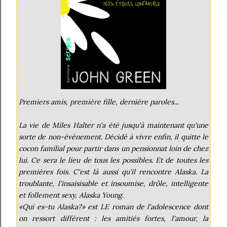
Premiers amis, première fille, dernière paroles...
La vie de Miles Halter n'a été jusqu'à maintenant qu'une
sorte de non-évènement. Décidé à vivre enfin, il quitte le
cocon familial pour partir dans un pensionnat loin de chez
lui. Ce sera le lieu de tous les possibles. Et de toutes les
premières fois. C'est là aussi qu'il rencontre Alaska. La
troublante, l'insaisisable et insoumise, drôle, intelligente
et follement sexy, Alaska Young.
«Qui es-tu Alaska?» est LE roman de l'adolescence dont
on ressort différent : les amitiés fortes, l'amour, la