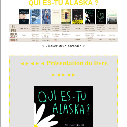
QUI ES-TU ALASKA ?
< Cliquez pour agrandir >
Présentation du livre
◄►◄►◄
►◄►◄►