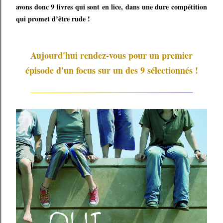
avons donc 9 livres qui sont en lice, dans une dure compétition
qui promet d’être rude !
Aujourd'hui rendez-vous pour un premier
épisode d'un focus sur un des 9 sélectionnés !
_
_
_
_
_
_
_
_
_
_
_
_
_
_
_
_
_
_
_
_
_
_
_
_
_