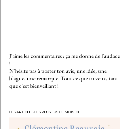
J'aime les commentaires : ça me donne de l'audace
!
E
N'hésite pas à poster ton avis, une idée, une
n
blague, une remarque. Tout ce que tu veux, tant
r
que c'est bienveillant !
e
g
i
s
LES ARTICLES LES PLUS LUS CE MOIS-CI
t
r