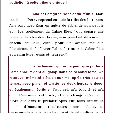
addiction à cette trilogie unique !
Mais
Aria et Peregrine sont enfin réunis.
tandis que Perry reprend en main la tribu des Littorans,
Aria part avec Roar en quête de Sable, de son peuple
et… éventuellement du Calme Bleu. Tout sépare une
nouvelle fois les deux héros, mais pourtant ils œuvrent,
chacun de leur côté, pour un avenir meilleur.
Réussiront-ils à délivrer Talon, à trouver le Calme Bleu
et à enfin être réunis et heureux ?
L’attachement qu’on ne peut que porter à
l’ambiance revient au galop dans ce second tome. On
retrouve, même si c’était pour moi après très peu de
temps, avec plaisir et amitié les deux héros, le décor
Tout cela m’a touché et m’a
et également l’écriture.
ému. L’ambiance est forte, et elle change également.
Alors que dans le premier opus elle nous offrait un
panel d’émotions touchantes, une découverte
surprenante et pleine de beauté et de rebondissements