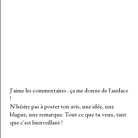
J'aime les commentaires : ça me donne de l'audace
!
E
N'hésite pas à poster ton avis, une idée, une
n
blague, une remarque. Tout ce que tu veux, tant
r
que c'est bienveillant !
e
g