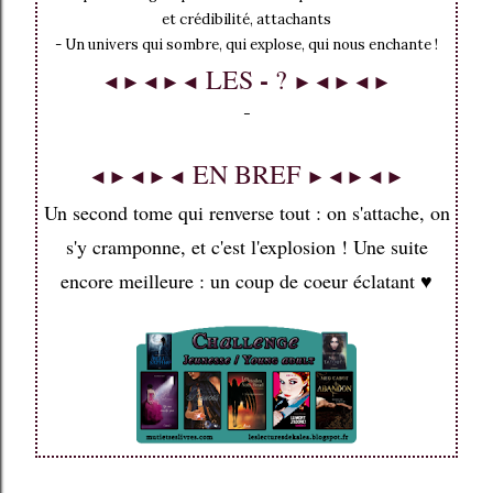
et crédibilité, attachants
- Un univers qui sombre, qui explose, qui nous enchante !
-
LES
?
◄►◄►◄
►◄►◄►
-
EN BREF
◄►◄►◄
►◄►◄►
Un second tome qui renverse tout : on s'attache, on
s'y cramponne, et c'est l'explosion ! Une suite
encore meilleure : un coup de coeur éclatant
♥