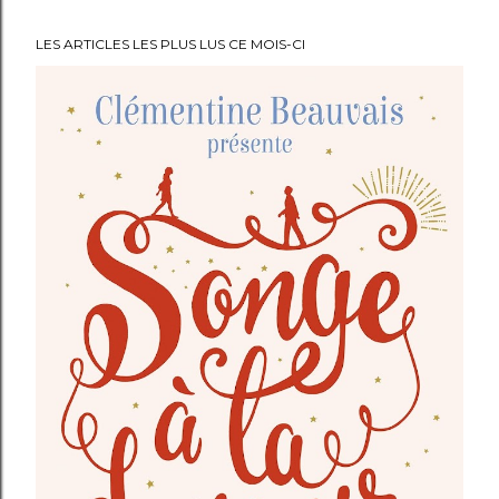
i
s
LES ARTICLES LES PLUS LUS CE MOIS-CI
t
r
e
r
u
n
c
o
m
m
e
n
t
a
i
r