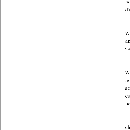
no
d’
Wo
am
va
Wo
no
se
e
pa
ch