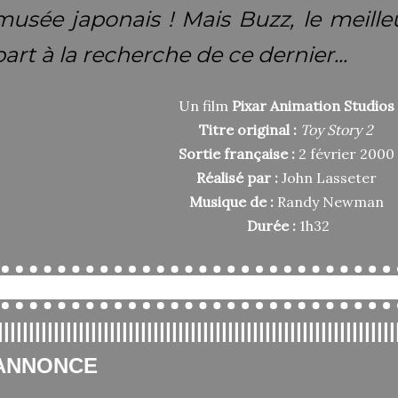
musée japonais ! Mais Buzz, le meill
part à la recherche de ce dernier...
Un film
Pixar Animation Studios
Titre original :
Toy Story 2
Sortie française :
2 février 2000
Réalisé par :
John Lasseter
Musique de :
Randy Newman
Durée :
1h32
|||||||||||||||||||||||||||||||
||||||||||||||||||
|
|
|
||||||||||||
ANNONCE