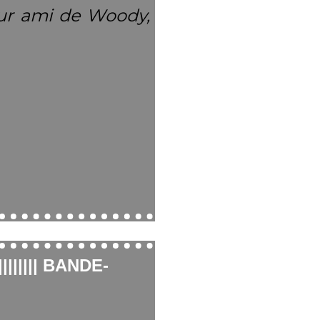
eur ami de Woody,
||||||||
BANDE-