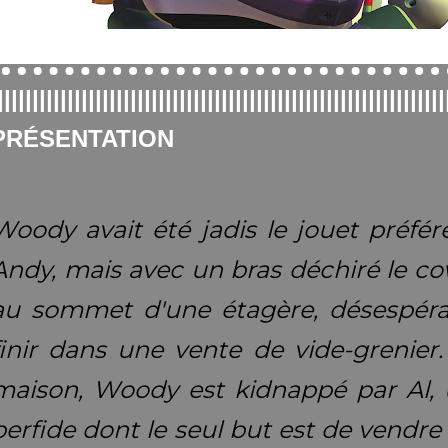
|||||||||||||||||||||||||||||||||||||||||
|
|
|
|
|||||||||||||||||||
PRÉSENTATION
Woody avait été jadis le jouet préfér
Andy, mais avec un bras déchiré le co
au sommet d'une étagère, désespéran
finir dans une vente de vide-grenier.
maison, Woody est kidnappé par Al, 
perfide dont le seul but est de vendre 