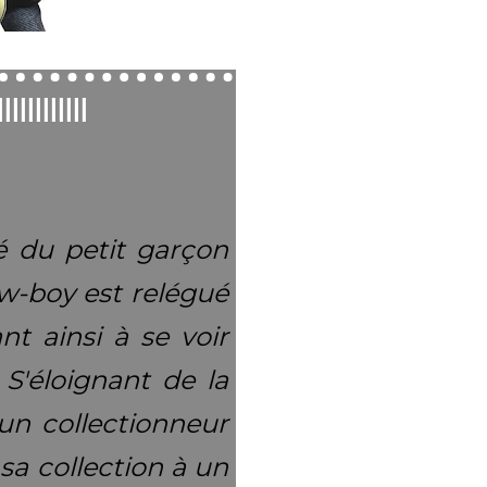
||||||||||||
é du petit garçon
w-boy est relégué
t ainsi à se voir
 S'éloignant de la
un collectionneur
sa collection à un