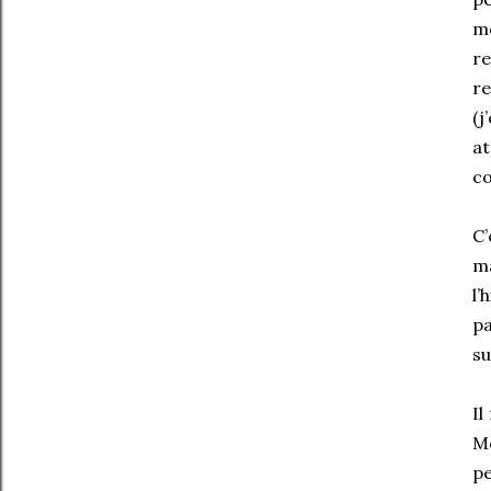
mo
re
re
(j
at
co
C’
ma
l’
pa
su
Il
Mo
pe