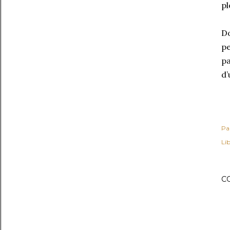
pl
Do
pe
pa
d’
Pa
Lib
C