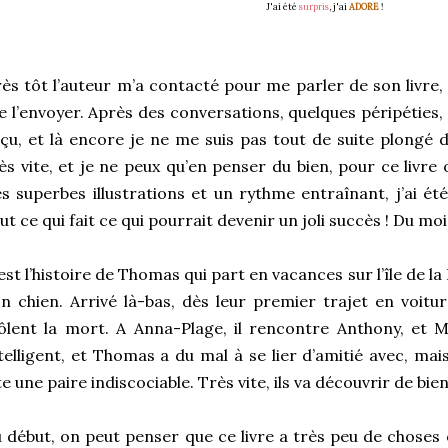
J'ai été
surpris
, j'ai
ADORE
!
ès tôt l’auteur m’a contacté pour me parler de son livre, 
 l’envoyer. Après des conversations, quelques péripéties, e
çu, et là encore je ne me suis pas tout de suite plongé de
ès vite, et je ne peux qu’en penser du bien, pour ce livre o
s superbes illustrations et un rythme entraînant, j’ai ét
ut ce qui fait ce qui pourrait devenir un joli succès ! Du mo
est l’histoire de Thomas qui part en vacances sur l’île de l
n chien. Arrivé là-bas, dès leur premier trajet en voitur
ôlent la mort. A Anna-Plage, il rencontre Anthony, et M
telligent, et Thomas a du mal à se lier d’amitié avec, mai
te une paire indiscociable. Très vite, ils va découvrir de 
 début, on peut penser que ce livre a très peu de choses