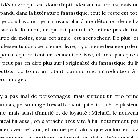
i découvre qu’il est doué d’aptitudes surnaturelles, mais m
pandu dans la littérature fantastique, tout le reste est to
 je dois l’avouer, je n’arrivais plus à me détacher de ce li
sse à la Réunion, ce qui est peu utilisé, même pas du tou
rtie du moins, sous cet angle, est accrocheur. De plus, o
olescents dans ce premier livre, il y a même beaucoup de 
ponses qui restent en fermant ce livre, et on a plus qu’env
 peut pas en dire plus sur l’originalité du fantastique du l
outtes, ce tome un étant comme une introduction à l’
ersonnages.
 y a pas mal de personnages, mais surtout un trio prin
omas, personnage très attachant qui est doué de plusieurs
une, mais aussi d’amitié et de loyauté ; Michaël, le nouve
ical lui aussi, on s’attache très vite à lui, notamment p
uer avec cet ami, et on ne peut alors que vouloir en savo
rsonnage ; et Anthony, qui parait au début très amical, 