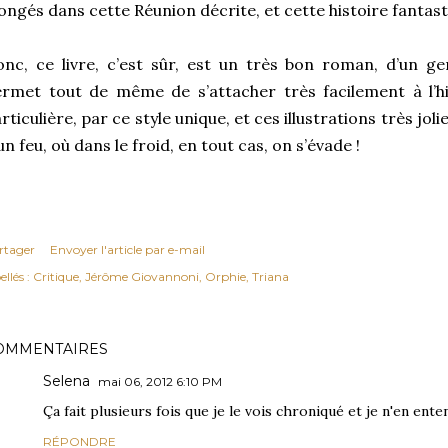
ongés dans cette Réunion décrite, et cette histoire fantas
nc, ce livre, c’est sûr, est un très bon roman, d’un ge
rmet tout de même de s’attacher très facilement à l’his
rticulière, par ce style unique, et ces illustrations très jolie
un feu, où dans le froid, en tout cas, on s’évade !
rtager
Envoyer l'article par e-mail
ellés :
Critique
Jérôme Giovannoni
Orphie
Triana
OMMENTAIRES
Selena
mai 06, 2012 6:10 PM
Ça fait plusieurs fois que je le vois chroniqué et je n'en ente
RÉPONDRE