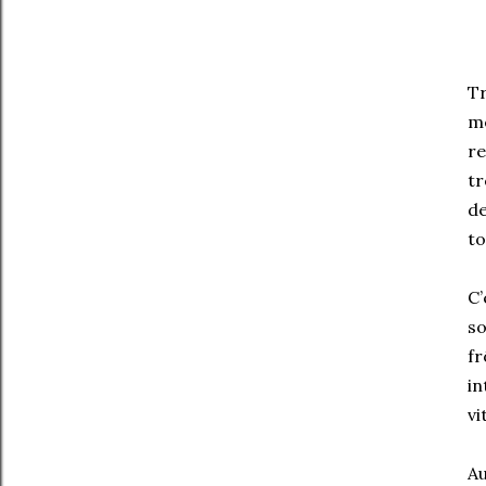
Tr
me
re
tr
de
to
C’
so
fr
in
vi
Au