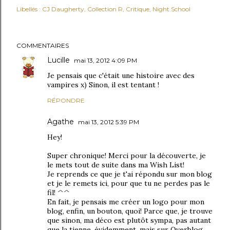
Libellés :
CJ Daugherty
Collection R
Critique
Night School
COMMENTAIRES
Lucille
mai 13, 2012 4:09 PM
Je pensais que c'était une histoire avec des
vampires x) Sinon, il est tentant !
RÉPONDRE
Agathe
mai 13, 2012 5:39 PM
Hey!
Super chronique! Merci pour la découverte, je
le mets tout de suite dans ma Wish List!
Je reprends ce que je t'ai répondu sur mon blog
et je le remets ici, pour que tu ne perdes pas le
fil! ^^
En fait, je pensais me créer un logo pour mon
blog, enfin, un bouton, quoi! Parce que, je trouve
que sinon, ma déco est plutôt sympa, pas autant
que la tienne, évidemment, mais sur Overblog,