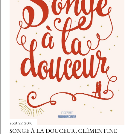
m
m
e
n
t
a
i
r
e
août 27, 2016
SONGE À LA DOUCEUR, CLÉMENTINE