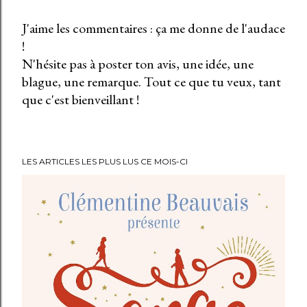
J'aime les commentaires : ça me donne de l'audace
!
E
N'hésite pas à poster ton avis, une idée, une
n
blague, une remarque. Tout ce que tu veux, tant
r
que c'est bienveillant !
e
g
i
s
LES ARTICLES LES PLUS LUS CE MOIS-CI
t
r
e
r
u
n
c
o