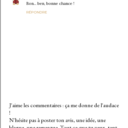
Bon... ben, bonne chance !
RÉPONDRE
J'aime les commentaires : ça me donne de l'audace
!
E
N'hésite pas à poster ton avis, une idée, une
n
blague, une remarque. Tout ce que tu veux, tant
r