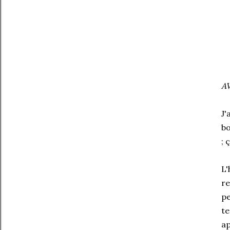
A
J'
bo
; 
L'
re
pe
te
ap