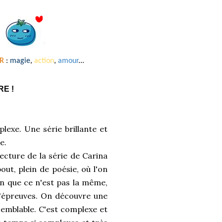
R
:
magie
,
action
,
amour
...
E !
exe. Une série brillante et
e.
lecture de la série de Carina
ut, plein de poésie, où l'on
on que ce n'est pas la même,
d'épreuves. On découvre une
 semblable. C'est complexe et