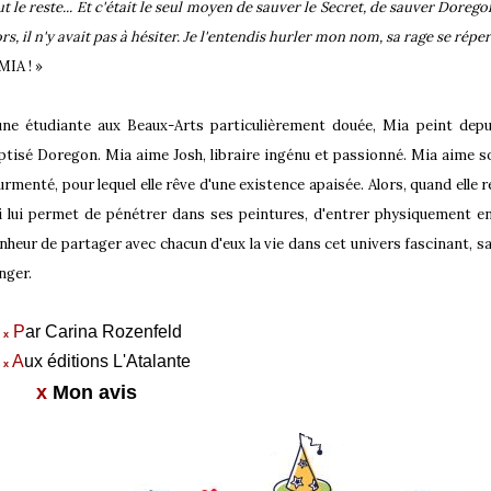
ut le reste... Et c'était le seul moyen de sauver le Secret, de sauver Dore
ors, il n'y avait pas à hésiter. Je l'entendis hurler mon nom, sa rage se répe
MIA ! »
une étudiante aux Beaux-Arts particulièrement douée, Mia peint dep
ptisé Doregon. Mia aime Josh, libraire ingénu et passionné. Mia aime s
urmenté, pour lequel elle rêve d'une existence apaisée. Alors, quand elle r
i lui permet de pénétrer dans ses peintures, d'entrer physiquement en
nheur de partager avec chacun d'eux la vie dans cet univers fascinant, sa
nger.
P
ar Carina Rozenfeld
x
A
ux éditions L'Atalante
x
x
Mon avis