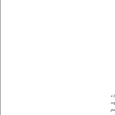
« 
re
pu