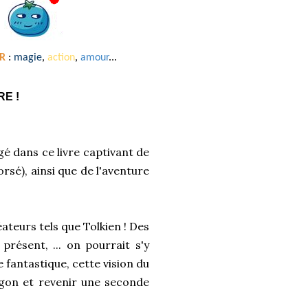
R
:
magie
,
action
,
amour
...
E !
ngé dans ce livre captivant de
rsé), ainsi que de l'aventure
éateurs tels que Tolkien ! Des
présent, ... on pourrait s'y
 fantastique, cette vision du
egon et revenir une seconde