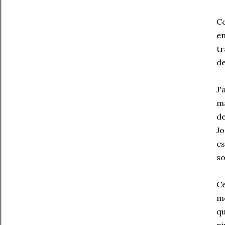
C
en
tr
de
J'
ma
de
Jo
es
so
Ce
mo
qu
ni