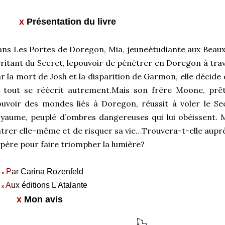
x
Présentation du livre
ns Les Portes de Doregon, Mia, jeuneétudiante aux Beaux-
ritant du Secret, lepouvoir de pénétrer en Doregon à tra
r la mort de Josh et la disparition de Garmon, elle décid
 tout se réécrit autrement.Mais son frère Moone, prêt
uvoir des mondes liés à Doregon, réussit à voler le S
yaume, peuplé d’ombres dangereuses qui lui obéissent. M
trer elle-même et de risquer sa vie…Trouvera-t-elle auprès
père pour faire triompher la lumière?
P
ar Carina Rozenfeld
x
A
ux éditions L'Atalante
x
x
Mon avis