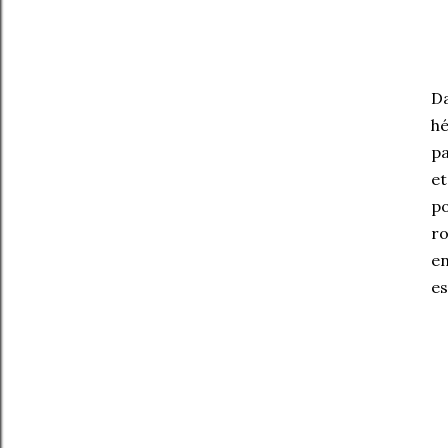
Da
hé
pa
et
po
ro
en
es