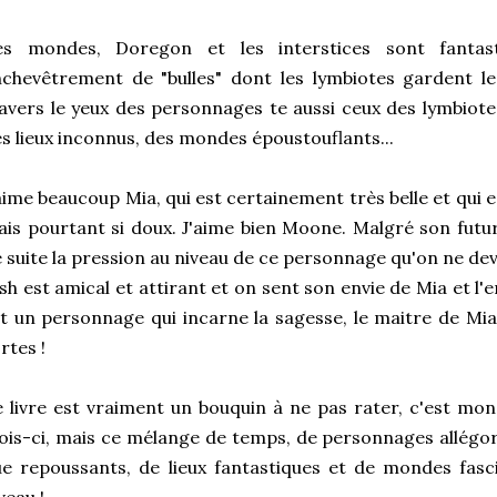
es mondes, Doregon et les interstices sont fanta
chevêtrement de "bulles" dont les lymbiotes gardent l
avers le yeux des personnages te aussi ceux des lymbiote
s lieux inconnus, des mondes époustouflants...
aime beaucoup Mia, qui est certainement très belle et qui 
is pourtant si doux. J'aime bien Moone. Malgré son fut
 suite la pression au niveau de ce personnage qu'on ne de
sh est amical et attirant et on sent son envie de Mia et l
t un personnage qui incarne la sagesse, le maitre de Mia,
rtes !
 livre est vraiment un bouquin à ne pas rater, c'est m
is-ci, mais ce mélange de temps, de personnages allégori
e repoussants, de lieux fantastiques et de mondes fasci
veau !