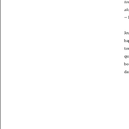
to
al
— 
Je
ba
to
qu
bo
da