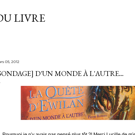
Accéder au contenu principal
DU LIVRE
rs 05, 2012
SONDAGE] D'UN MONDE À L'AUTRE...
Pourquoi je n'y avais pas pensé plus tôt ?! Merci Lucille de m'