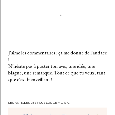
J'aime les commentaires : ça me donne de l'audace
!
E
N'hésite pas à poster ton avis, une idée, une
n
blague, une remarque. Tout ce que tu veux, tant
r
que c'est bienveillant !
e
g
i
s
LES ARTICLES LES PLUS LUS CE MOIS-CI
t
r