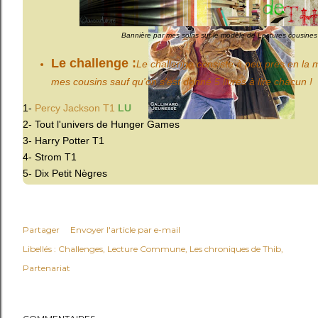
Bannière par mes soins sur le modèle de Lectures cousines
Le challenge :
Le challenge consiste à peu près en l
mes cousins sauf qu'on s'est donné 5 livres à lire chacun !
1-
Percy Jackson T1
LU
2- Tout l'univers de Hunger Games
3- Harry Potter T1
4- Strom T1
5- Dix Petit Nègres
Partager
Envoyer l'article par e-mail
Libellés :
Challenges
Lecture Commune
Les chroniques de Thib
Partenariat