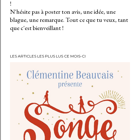
!
E
N'hésite pas à poster ton avis, une idée, une
n
blague, une remarque. Tout ce que tu veux, tant
r
que c'est bienveillant !
e
g
i
s
LES ARTICLES LES PLUS LUS CE MOIS-CI
t
r
e
r
u
n
c
o
m
m