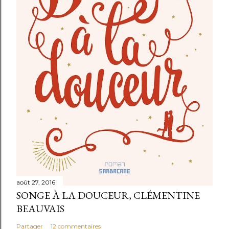
e
n
t
a
i
r
e
août 27, 2016
SONGE À LA DOUCEUR, CLÉMENTINE
BEAUVAIS
Partager
12 commentaires