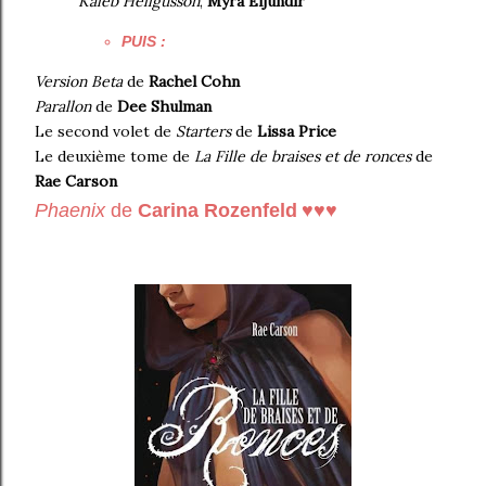
Kaleb Hellgusson
,
Myra Eljundir
PUIS :
Version Beta
de
Rachel Cohn
Parallon
de
Dee Shulman
L
e second volet de
Starters
de
Lissa Price
Le deuxième tome de
La Fille de braises et de ronces
de
Rae Carson
♥♥♥
Phaenix
de
Carina Rozenfeld