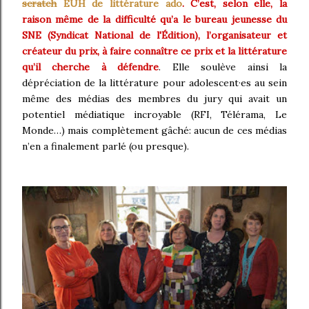
scratch
EUH de littérature ado
. C’est, selon elle, la
raison même de la difficulté qu’a le bureau jeunesse du
SNE (Syndicat National de l'Édition), l’organisateur et
créateur du prix, à faire connaître ce prix et la littérature
qu’il cherche à défendre
. Elle soulève ainsi la
dépréciation de la littérature pour adolescent·es au sein
même des médias des membres du jury qui avait un
potentiel médiatique incroyable (RFI, Télérama, Le
Monde…) mais complètement gâché: aucun de ces médias
n’en a finalement parlé (ou presque).