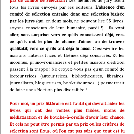
pas de comité de sélection
! Les membres du jury lisent
tous les livres envoyés par les éditeurs.
L’absence d’un
comité de sélection entraîne donc une sélection biaisée
par les jurys
(qui, en deux mois, ne peuvent lire 55 livres,
soyons conscients de leur humanité, pardi !) :
ils vont
aller, sans surprise, vers ce qu’ils connaissent déjà, vers
ce qu’ils ont le plus de chance d’aimer ou de trouver
qualitatif, vers ce qu'ils ont déjà lu aussi
. C’est-à-dire les
maisons, auteurs·trices et thèmes déjà consacrés. Et les
inconnus, primo-romanciers et petites maisons d’édition
passent à la trappe ! Ne croyez-vous pas qu’un comité de
lecteur·trices (auteur·trices, bibliothécaires, libraires,
journalistes, blogueur·ses, booktubeur·ses…) permettrait
de faire une sélection plus diversifiée ?
Pour moi, un prix littéraire est l’outil qui devrait aider les
livres qui ont des ventes plus faibles, moins de
médiatisation et de bouche-à-oreille d’avoir leur chance.
Et cela ne peut être permis par un prix où les critères de
sélection sont flous, où l'on est pas sûrs que tout est lu