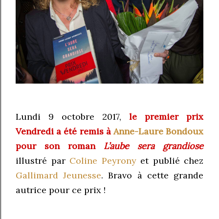
Lundi 9 octobre 2017,
le premier prix
Vendredi a été remis à
Anne-Laure Bondoux
pour son roman
L’aube sera grandiose
illustré par
Coline Peyrony
et publié chez
Gallimard Jeunesse
. Bravo à cette grande
autrice pour ce prix !