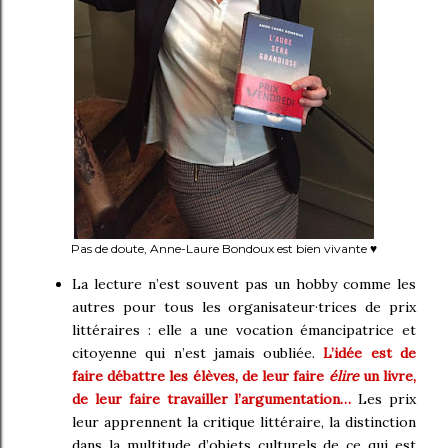
Pas de doute, Anne-Laure Bondoux est bien vivante ♥
La lecture n’est souvent pas un hobby comme les
autres pour tous les organisateur·trices de prix
littéraires : elle a une vocation émancipatrice et
citoyenne qui n’est jamais oubliée.
L’idée est de
faire débattre les élèves, de leur faire
élire
un livre,
de leur faire travailler l’argumentation…
Les prix
leur apprennent la critique littéraire, la distinction
dans la multitude d’objets culturels de ce qui est