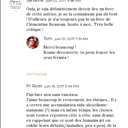
Sandrine
juin 01, 2017 4:58 AM
Oula, je vais définitivement devoir lire un livre
de cette autrice, je ne la connaissais pas du tout
! D'ailleurs, je n'ai toujours pas lu un livre de
Clémentine Beauvais, honte à moi... Très belle
critique !
Tom
juin 01, 2017 7:51 AM
Merci beaucoup !
Bonne découverte, tu peux foncer les
yeux fermés !
RÉPONDRE
Pr River
juin 16, 2017 9:49 PM
Fini hier non sans émotion.
J'aime beaucoup le revirement, les thèmes... Il y
a certes une accumulation sida-alcoolisme-
siamisme (?) mais en même temps, les choses
sont toutes reposées côte à côte, sans drame,
en rappelant que ce sont des humains (et on
oublie leurs défauts/maladies, peu à peu), de la