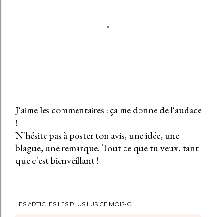
J'aime les commentaires : ça me donne de l'audace
!
E
N'hésite pas à poster ton avis, une idée, une
n
blague, une remarque. Tout ce que tu veux, tant
r
que c'est bienveillant !
e
g
i
s
LES ARTICLES LES PLUS LUS CE MOIS-CI
t