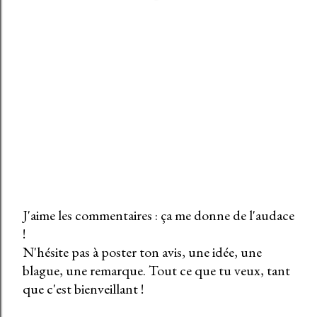
J'aime les commentaires : ça me donne de l'audace
!
E
N'hésite pas à poster ton avis, une idée, une
n
blague, une remarque. Tout ce que tu veux, tant
r
que c'est bienveillant !
e
g