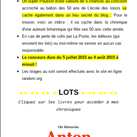
Un super Poussin d'une valeure de 5 chances au concours
accroché au ballon des 50 ans de L'école des loisirs
se
cache également dans un lieu secret du blog...
Pour le
trouver, voici un indice : il sa cache dans la chronique
d'une auteure britannique qui fête ses 50 ans cette année.
En cas de perte de colis par La Poste, les éditeurs (qui
envoient les lots) ou moi-même ne serons en aucun cas
responsable.
Le concours dure du 5 juillet 2015 au
4 août 2015 à
minuit !
Les tirages au sort seront effectués avec le site en ligne
random.org
LOTS
◄►◄►◄►◄
►◄►◄►◄►
Cliquez sur les
pour accéder à mes
livres
chroniques