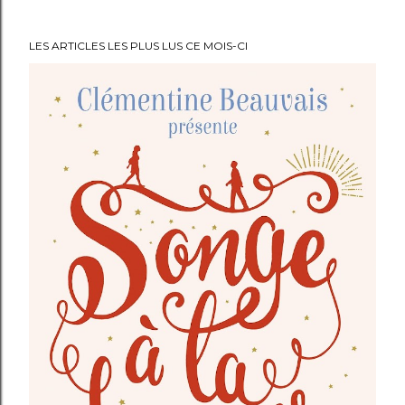
i
s
LES ARTICLES LES PLUS LUS CE MOIS-CI
t
r
e
r
u
n
c
o
m
m
e
n
t
a
i